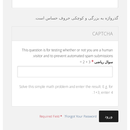
گذرواژه به بزرگی و کوچکی حروف حساس است.
CAPTCHA
This question is for testing whether or not you are a human
visitor and to prevent automated spam submissions.
*
سوال ریاضی
3 + 2 =
Solve this simple math problem and enter the result. E.g. for
1+3, enter 4.
Required Field
*
Forgot Your Password?